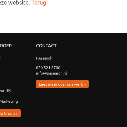
deze website.
Terug
GROEP
CONTACT
d
PAsearch
020 521 8700
info@pasearch.nl
Lees meer over ons werk >
eur HR
 Marketing
Co Groep >