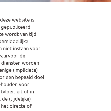
deze website is
t gepubliceerd
te wordt van tijd
onmiddellijke
 niet instaan voor
 waarvoor de
n diensten worden
nige (impliciete)
oor een bepaald doel
gehouden voor
vloeit uit of in
e (tijdelijke)
 het directe of