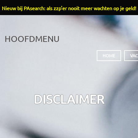
Nieuw bij PAsearch: als zzp'er nooit meer wachten op je geld!
HOOFDMENU
HOME
VAC
DISCLAIMER