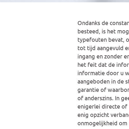
Ondanks de constant
besteed, is het mog
typefouten bevat, o
tot tijd aangevuld e
ingang en zonder en
het feit dat de inf
informatie door u 
aangeboden in de sta
garantie of waarbor
of anderszins. In g
enigerlei directe of
enig opzicht verban
onmogelijkheid om d