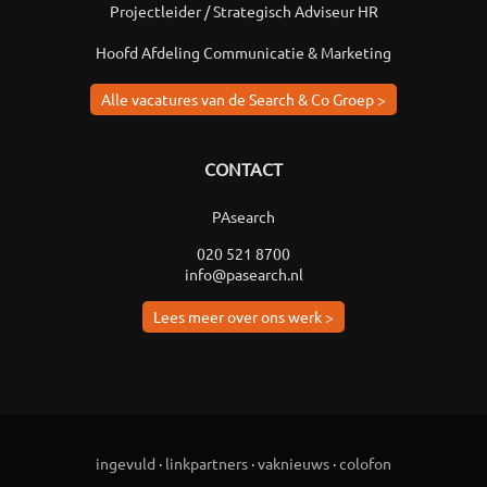
Projectleider / Strategisch Adviseur HR
Hoofd Afdeling Communicatie & Marketing
Alle vacatures van de Search & Co Groep >
CONTACT
PAsearch
020 521 8700
info@pasearch.nl
Lees meer over ons werk >
ingevuld
·
linkpartners
·
vaknieuws
·
colofon