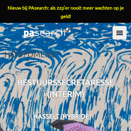
Overslaan en naar de inhoud gaan
Nieuw bij PAsearch: als zzp'er nooit meer wachten op je
geld!
HOOFDMENU
BESTUURSSECRETARESSE
(INTERIM)
HASSELT (HYBRIDE)