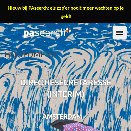
Overslaan en naar de inhoud gaan
Nieuw bij PAsearch: als zzp'er nooit meer wachten op je
geld!
HOOFDMENU
DIRECTIESECRETARESSE
(INTERIM)
AMSTERDAM