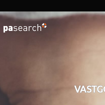
Overslaan en naar de inhoud gaan
VASTG