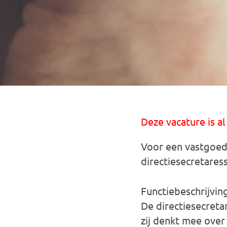
Deze vacature is al
Voor een vastgoed
directiesecretaress
Functiebeschrijvin
De directiesecreta
zij denkt mee over