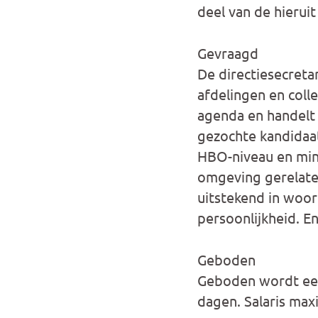
deel van de hieru
Gevraagd
De directiesecreta
afdelingen en colle
agenda en handelt 
gezochte kandidaat
HBO-niveau en minim
omgeving gerelatee
uitstekend in woord
persoonlijkheid. En
Geboden
Geboden wordt een 
dagen. Salaris max