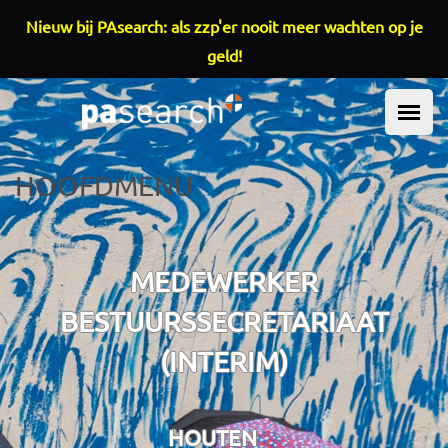
Overslaan en naar de inhoud gaan
Nieuw bij PAsearch: als zzp'er nooit meer wachten op je
geld!
HOOFDMENU
MEDEWERKER
BESTUURSSECRETARIAAT
(INTERIM)
HOUTEN