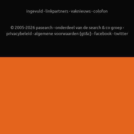
ingevuld
·
linkpartners
·
vaknieuws
·
colofon
© 2005-2026 pasearch
·
onderdeel van de search & co groep
·
privacybeleid
·
algemene voorwaarden
(
gt&c
) ·
facebook
·
twitter