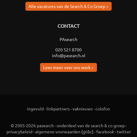
Alle vacatures van de Search & Co Groep >
CONTACT
PAsearch
020 521 8700
info@pasearch.nl
Lees meer over ons werk >
ingevuld
·
linkpartners
·
vaknieuws
·
colofon
© 2005-2026 pasearch
·
onderdeel van de search & co groep
·
privacybeleid
·
algemene voorwaarden
(
gt&c
) ·
facebook
·
twitter