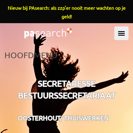
Overslaan en naar de inhoud gaan
Nieuw bij PAsearch: als zzp'er nooit meer wachten op je
geld!
HOOFDMENU
SECRETARESSE
BESTUURSSECRETARIAAT
OOSTERHOUT/ THUISWERKEN