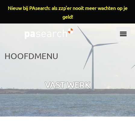
Overslaan en naar de inhoud gaan
Nieuw bij PAsearch: als zzp'er nooit meer wachten op je
geld!
HOOFDMENU
VAST WERK